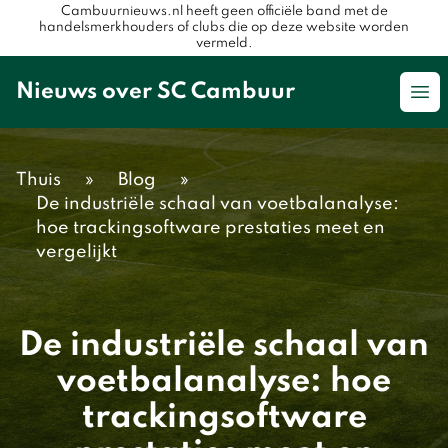
Cambuurnieuws.nl heeft geen officiële band met de
handelsmerkhouders of clubs die op deze website worden
vermeld.
Nieuws over SC Cambuur
Op
Thuis
»
Blog
»
De industriële schaal van voetbalanalyse:
hoe trackingsoftware prestaties meet en
vergelijkt
De industriële schaal van
voetbalanalyse: hoe
trackingsoftware