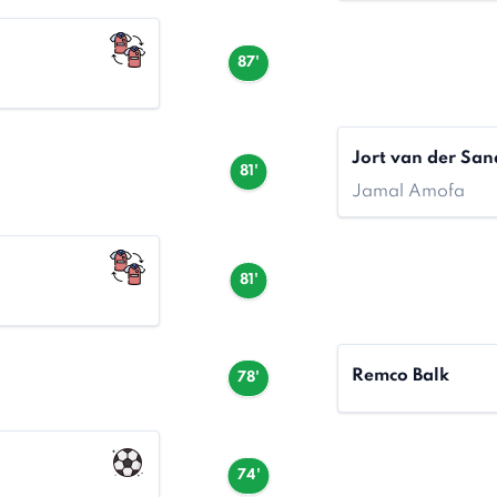
87'
Jort van der San
81'
Jamal Amofa
81'
Remco Balk
78'
74'