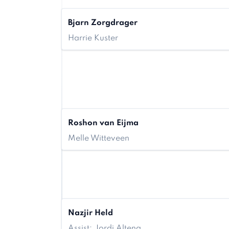
Bjarn Zorgdrager
Harrie Kuster
Roshon van Eijma
Melle Witteveen
Nazjir Held
Assist: Jordi Altena