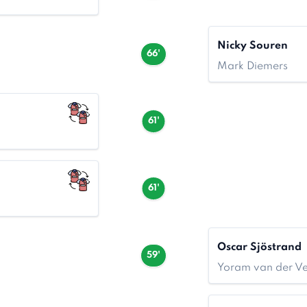
Nicky Souren
66'
Mark Diemers
61'
61'
Oscar Sjöstrand
59'
Yoram van der V