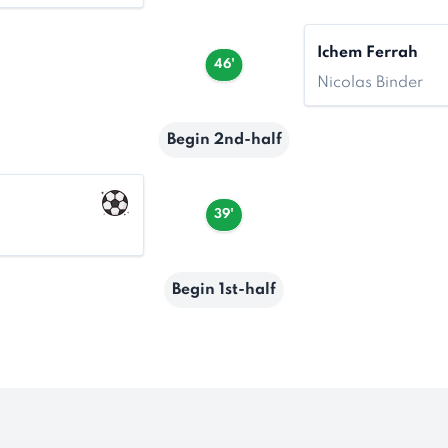
Ichem Ferrah
46'
Nicolas Binder
Begin 2nd-half
39'
Begin 1st-half