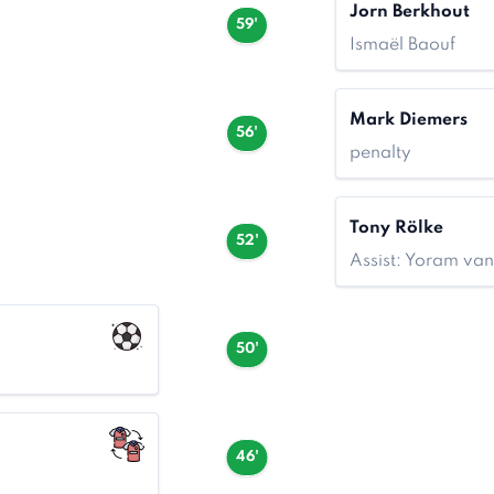
Jorn Berkhout
59'
Ismaël Baouf
Mark Diemers
56'
penalty
Tony Rölke
52'
Assist: Yoram va
50'
46'