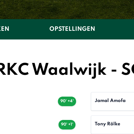
KEN
OPSTELLINGEN
 RKC Waalwijk - 
Jamal Amofa
90' +4'
Tony Rölke
90' +1'