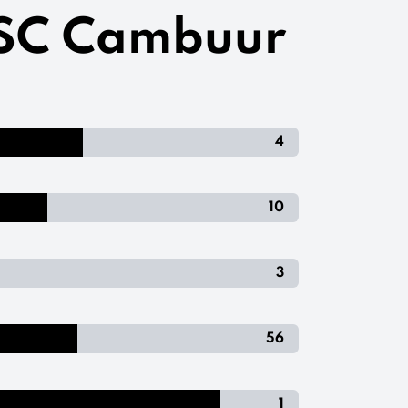
- SC Cambuur
4
10
3
56
1