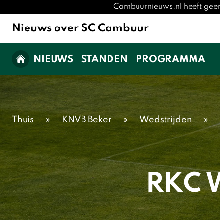
Cambuurnieuws.nl heeft geen
Nieuws over SC Cambuur
NIEUWS
STANDEN
PROGRAMMA
Thuis
»
KNVB Beker
»
Wedstrijden
»
RKC W